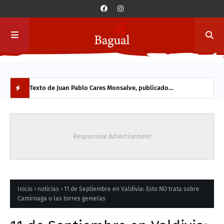
a y
Texto de Juan Pablo Cares Monsalve, publicado
Conc
originalmente en 2013. Se comparte hoy por su vigencia en
Vald
N
el contexto actual.
part
O
Responsive Advertisement
V
E
D
Inicio
noticias
11 de Septiembre en Valdivia: Esto NO trata sobre
Camiroaga o las torres gemelas
A