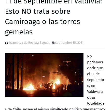
11 de Septiembre en Valdivia:
D
Esto NO trata sobre
Camiroaga o las torres
gemelas
Asamblea de Revista Bagual
septiembre 15, 2011
No
podemos
decir que
el 11 de
Septiembr
e, en
Valdivia u
otras
localidade
s de Chile, posee el mismo significado político que mantuvo