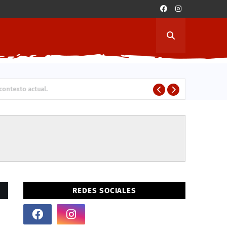
exto actual.
C
ESTUDIANTES
REDES SOCIALES