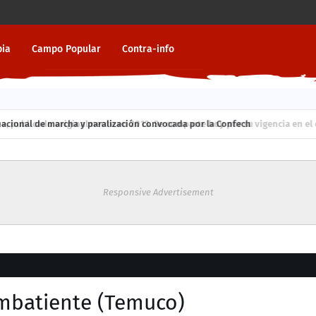
pia
Campo Popular
Contra-info
ublicado originalmente en 2013. Se comparte hoy por su vigencia en el cont
ión nacional de marcha y paralización convocada por la Confech
Responsive Advertisement
ombatiente (Temuco)