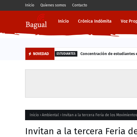
Inicio
Quienes somos
Contacto
Inicio
Crónica Indómita
Voz Pro
Concentración de estudiantes en
NOVEDAD
ESTUDIANTES
Inicio
Ambiental
Invitan a la tercera Feria de los Movimiento
Invitan a la tercera Feria 