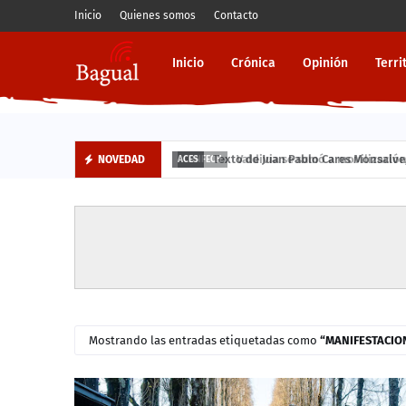
Inicio
Quienes somos
Contacto
Inicio
Crónica
Opinión
Terri
Texto de Juan Pablo Cares Monsalve, p
NOVEDAD
ACES
Mostrando las entradas etiquetadas como
MANIFESTACIO