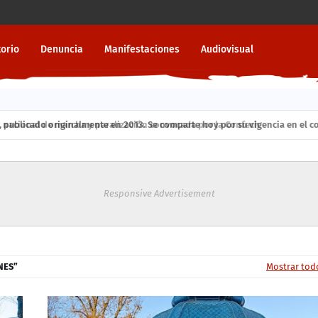
torio
Denuncia
Manifestaciones
Audiovisual
ublicado originalmente en 2013. Se comparte hoy por su vigencia en el cont
Responsive Advertisement
NES
Mostrar tod