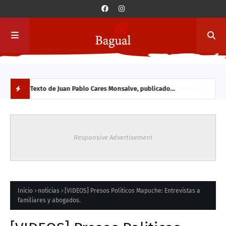
a y
Texto de Juan Pablo Cares Monsalve, publicado
Conc
originalmente en 2013. Se comparte hoy por su vigencia en
Vald
N
el contexto actual.
part
O
Responsive Advertisement
V
E
D
Inicio
noticias
[VIDEOS] Presos Politicos Mapuche: Entrevistas a
familiares y abogados.
A