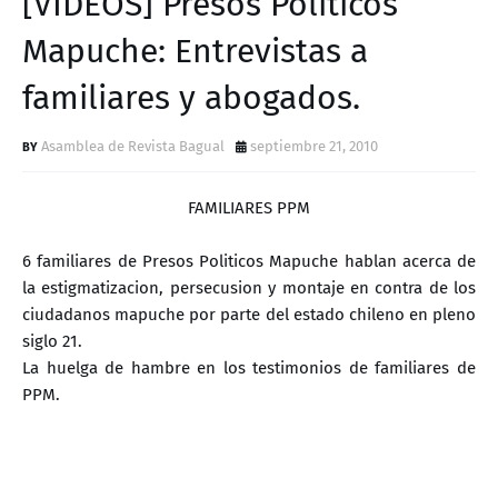
[VIDEOS] Presos Politicos
D
Mapuche: Entrevistas a
familiares y abogados.
Asamblea de Revista Bagual
septiembre 21, 2010
FAMILIARES PPM
6 familiares de Presos Politicos Mapuche hablan acerca de
la estigmatizacion, persecusion y montaje en contra de los
ciudadanos mapuche por parte del estado chileno en pleno
siglo 21.
La huelga de hambre en los testimonios de familiares de
PPM.