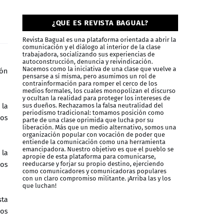
¿QUE ES REVISTA BAGUAL?
Revista Bagual es una plataforma orientada a abrir la
comunicación y el diálogo al interior de la clase
trabajadora, socializando sus experiencias de
autoconstrucción, denuncia y reivindicación.
Nacemos como la iniciativa de una clase que vuelve a
ión
pensarse a sí misma, pero asumimos un rol de
contrainformación para romper el cerco de los
medios formales, los cuales monopolizan el discurso
y ocultan la realidad para proteger los intereses de
 la
sus dueños. Rechazamos la falsa neutralidad del
periodismo tradicional: tomamos posición como
mos
parte de una clase oprimida que lucha por su
liberación. Más que un medio alternativo, somos una
organización popular con vocación de poder que
entiende la comunicación como una herramienta
emancipadora. Nuestro objetivo es que el pueblo se
 la
apropie de esta plataforma para comunicarse,
mos
reeducarse y forjar su propio destino, ejerciendo
como comunicadores y comunicadoras populares
con un claro compromiso militante. ¡Arriba las y los
que luchan!
sta
cos