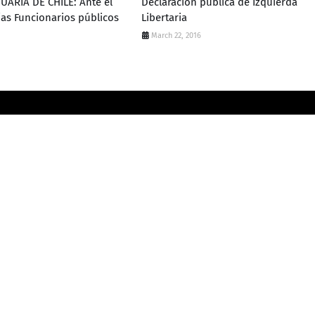
ARIA DE CHILE: Ante el
Declaración pública de Izquierda
/as Funcionarios públicos
Libertaria
March 22, 2016