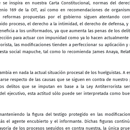
e se inspira en nuestra Carta Constitucional, normas del dere
venio 169 de la OIT, así como en recomendaciones de organis
as reformas propuestas por el gobierno siguen atentando con
do proceso, el derecho a la intimidad, el derecho de defensa, y
 beneficia a los uniformados, ya que aumenta las penas de los deli
ección para actuar con impunidad como ya lo hacen actualmente
rista, las modificaciones tienden a perfeccionar su aplicación y
otesta social mapuche, tal como lo recomienda James Anaya, Rela
 cambia en nada la actual situación procesal de los huelguistas. A e
iarse respecto de las causas que se siguen en contra de nuestro
os delitos que se imputan en base a la Ley Antiterrorista se
del ejecutivo, esta actitud sólo puede ser interpretada como bu
nteniendo la figura del testigo protegido en las modificacio
s el agente encubierto y el informante. Dichas figuras contin
yoría de los procesos seguidos en contra nuestra, la única pru