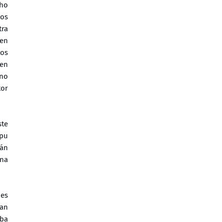
cho
mos
tra
 en
tos
 en
 no
tor
ste
 pu
rán
ena
nes
úan
eba