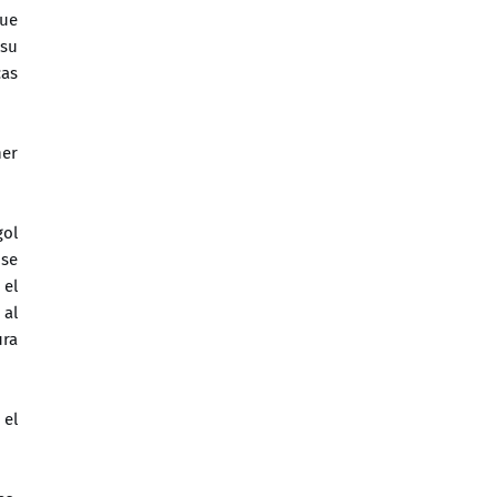
que
 su
cas
ner
gol
 se
 el
 al
ura
 el