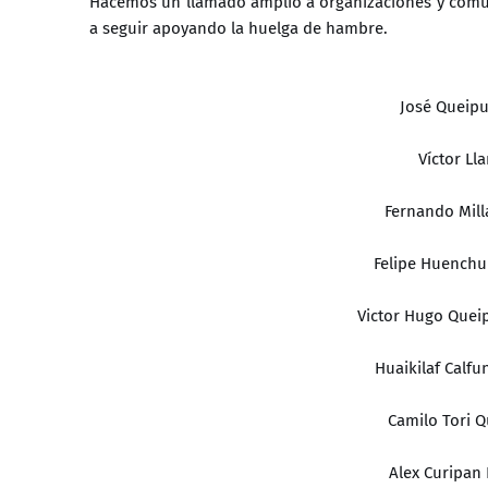
Hacemos un llamado amplio a organizaciones y comu
a seguir apoyando la huelga de hambre.
José Queipu
Víctor Ll
Fernando Mill
Felipe Huenchul
Victor Hugo Queip
Huaikilaf Calfu
Camilo Tori Q
Alex Curipan 