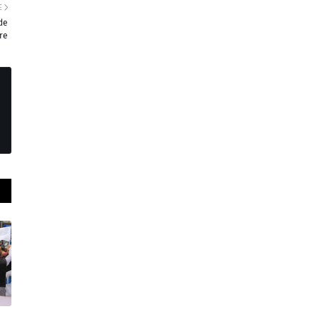
E
de
re