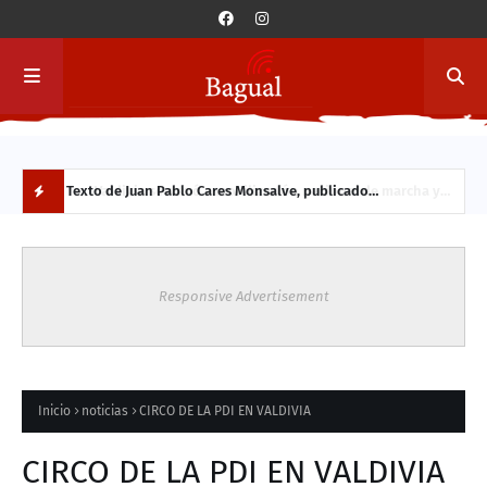
a y
Texto de Juan Pablo Cares Monsalve, publicado
Conc
originalmente en 2013. Se comparte hoy por su vigencia en
Vald
N
el contexto actual.
part
O
Responsive Advertisement
V
E
D
Inicio
noticias
CIRCO DE LA PDI EN VALDIVIA
A
CIRCO DE LA PDI EN VALDIVIA