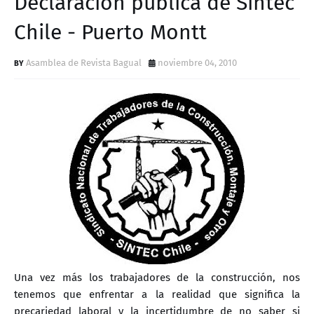
Declaración pública de Sintec
D
Chile - Puerto Montt
Asamblea de Revista Bagual
noviembre 04, 2010
Una vez más los trabajadores de la construcción, nos
tenemos que enfrentar a la realidad que significa la
precariedad laboral y la incertidumbre de no saber si