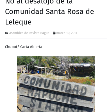
No al desalojo de la
D
Comunidad Santa Rosa de
Leleque
Asamblea de Revista Bagual
marzo 10, 2011
Chubut/ Carta Abierta