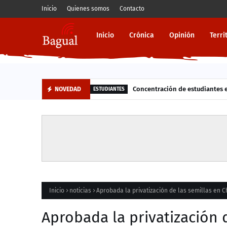
Inicio
Quienes somos
Contacto
Inicio
Crónica
Opinión
Terri
Concentración de estudiantes en
NOVEDAD
ESTUDIANTES
Inicio
noticias
Aprobada la privatización de las semillas en C
Aprobada la privatización d