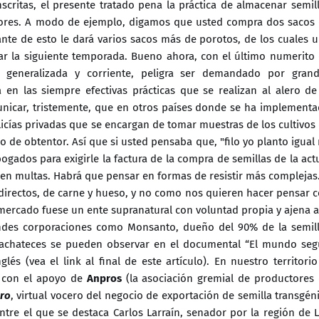
nscritas, el presente tratado pena la práctica de almacenar semil
ltores. A modo de ejemplo, digamos que usted compra dos sacos
tante de esto le dará varios sacos más de porotos, de los cuales 
ar la siguiente temporada. Bueno ahora, con el último numerito
an generalizada y corriente, peligra ser demandado por gran
 en las siempre efectivas prácticas que se realizan al alero de
municar, tristemente, que en otros países donde se ha implement
licías privadas que se encargan de tomar muestras de los cultivos
o de obtentor. Así que si usted pensaba que, "filo yo planto igual
gados para exigirle la factura de la compra de semillas de la act
en multas. Habrá que pensar en formas de resistir más complejas
directos, de carne y hueso, y no como nos quieren hacer pensar 
 mercado fuese un ente supranatural con voluntad propia y ajena a
andes corporaciones como Monsanto, dueño del 90% de la semil
sfachateces se pueden observar en el documental “El mundo se
 (vea el link al final de este artículo). En nuestro territorio
o
con el apoyo de
Anpros
(la asociación gremial de productores
ero
, virtual vocero del negocio de exportación de semilla transgén
tre el que se destaca Carlos Larraín, senador por la región de 