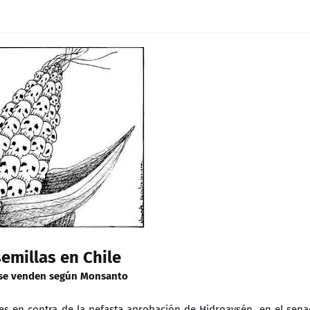
semillas en Chile
al se venden según Monsanto
nes en contra de la nefasta aprobación de Hidroaysén, en el sen