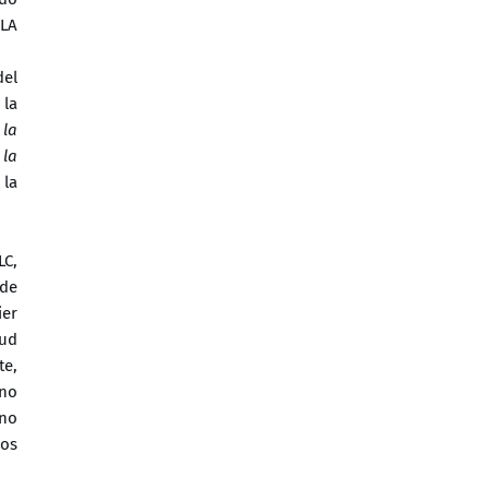
 LA
del
 la
 la
 la
 la
LC,
 de
ier
tud
te,
 no
 no
cos