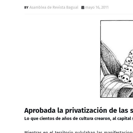
Asamblea de Revista Bagual
mayo 16, 2011
Aprobada la privatización de las 
Lo que cientos de años de cultura crearon, al capit
Mientras en el territorio pululaban las manifestacio