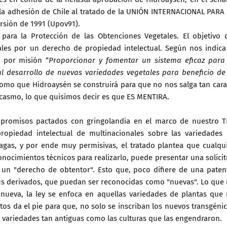
la adhesión de Chile al tratado de la UNIÓN INTERNACIONAL PARA
sión de 1991 (Upov91).
para la Protección de las Obtenciones Vegetales. El objetivo 
ales por un derecho de propiedad intelectual. Según nos indica
 por misión “
Proporcionar y fomentar un sistema eficaz para
al desarrollo de nuevas variedades vegetales para beneficio de
 como que Hidroaysén se construirá para que no nos salga tan cara
arcasmo, lo que quisimos decir es que ES MENTIRA.
mpromisos pactados con gringolandia en el marco de nuestro T
propiedad intelectual de multinacionales sobre las variedades
agas, y por ende muy permisivas, el tratado plantea que cualqu
conocimientos técnicos para realizarlo, puede presentar una solici
 un "derecho de obtentor". Esto que, poco difiere de una paten
sus derivados, que puedan ser reconocidas como "nuevas". Lo que
nueva, la ley se enfoca en aquellas variedades de plantas que
tos da el pie para que, no solo se inscriban los nuevos transgéni
r variedades tan antiguas como las culturas que las engendraron.