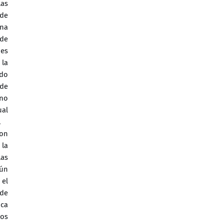
las
 de
una
 de
des
 la
ado
 de
 no
ual
.
con
 la
las
gún
 el
 de
ica
Los