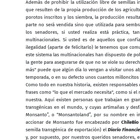
Además de prohibir la utilización libre de semillas i
que resulten de la propia producción de los agricu
porotos inscritos y los siembra, la producción resul
parte no será vendida sino que utilizada para sembr
los senadores, si usted realiza está práctica, t
multinacionales. Si usted es de aquellos que confía
ilegalidad (aparte de felicitarlo) le tenemos que co
este sistema las multinacionales han dispuesto de po
la gente para asegurarse de que no se viole su derech
más" puede que algún día lo vengan a visitar unos abo
temporada, o en su defecto unos cuantos milloncitos 
Como todo en nuestra historia, existen responsables 
frases como "lo que el mercado necesita", como si el
nuestra. Aquí existen personas que trabajan en gr
transgénicas en el mundo, y cuyas artimañas y de
Monsanto”, o “Monsantoland”, por su nombre en inglés
accionar de Monsanto fue encabezado por
ChileBi
semilla transgénica de exportación) el
Diario Financi
y, por supuesto, por nuestros queridos senadores, en