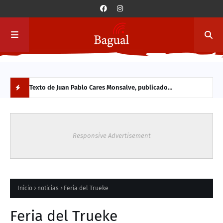
a y
Texto de Juan Pablo Cares Monsalve, publicado
Conc
originalmente en 2013. Se comparte hoy por su vigencia en
Vald
N
el contexto actual.
part
O
Responsive Advertisement
V
E
D
Inicio
noticias
Feria del Trueke
A
Feria del Trueke