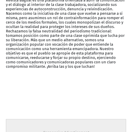
Revista Bagual es una plataforma orientada a abrir la comunicación
y el diálogo al interior de la clase trabajadora, socializando sus
experiencias de autoconstrucción, denuncia y reivindicación.
Nacemos como la iniciativa de una clase que vuelve a pensarse a sí
misma, pero asumimos un rol de contrainformación para romper el
cerco de los medios formales, los cuales monopolizan el discurso y
ocultan la realidad para proteger los intereses de sus dueños.
Rechazamos la falsa neutralidad del periodismo tradicional:
tomamos posición como parte de una clase oprimida que lucha por
su liberación. Más que un medio alternativo, somos una
organización popular con vocación de poder que entiende la
comunicación como una herramienta emancipadora. Nuestro
objetivo es que el pueblo se apropie de esta plataforma para
comunicarse, reeducarse y forjar su propio destino, ejerciendo
como comunicadores y comunicadoras populares con un claro
compromiso militante. ¡Arriba las y los que luchan!