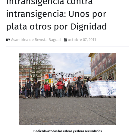
Intransigencia contra
D
intransigencia: Unos por
plata otros por Dignidad
Asamblea de Revista Bagual
octubre 07, 2011
Dedicado a todos los cabros y cabras secundarios