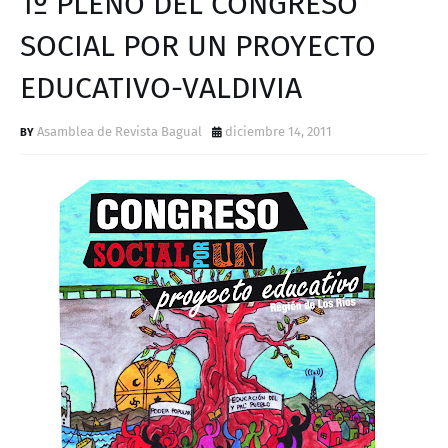
1º PLENO DEL CONGRESO
D
SOCIAL POR UN PROYECTO
EDUCATIVO-VALDIVIA
Asamblea de Revista Bagual
diciembre 14, 2011