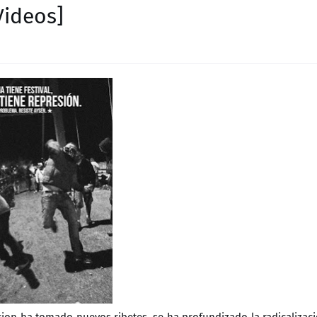
Videos]
acion ha tomado nuevos ribetes, se ha profundizado la radicalizac