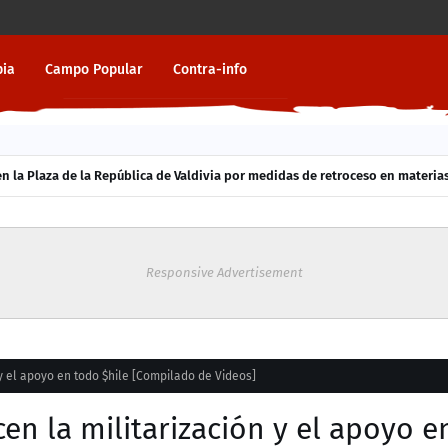
pia
Campo Popular
Contra-info
 la Plaza de la República de Valdivia por medidas de retroceso en materias
Responsive Advertisement
 y el apoyo en todo $hile [Compilado de Videos]
cen la militarización y el apoyo e