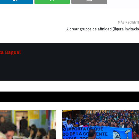
MÁS RECIENT
A crear grupos de afinidad (ligera invitaci
ta Bagual