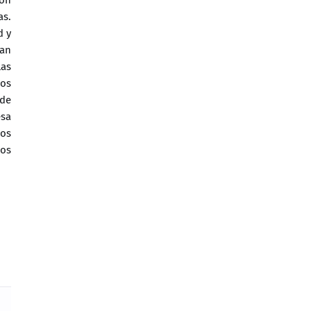
as.
d y
han
las
mos
 de
esa
los
cos