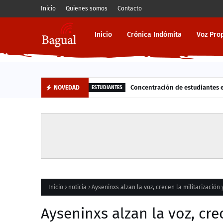
Inicio
Quienes somos
Contacto
Inicio
Crónica Indómita
Voz Pro
Concentración de estudiantes en
NOVEDAD
ESTUDIANTES
Inicio
noticia
Ayseninxs alzan la voz, crecen la militarización
Ayseninxs alzan la voz, cre