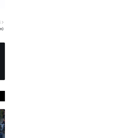
E
ón)