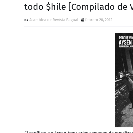
todo $hile [Compilado de 
Asamblea de Revista Bagual
febrero 28, 2012
El conflicto en Aysen tras varias semanas de moviliz