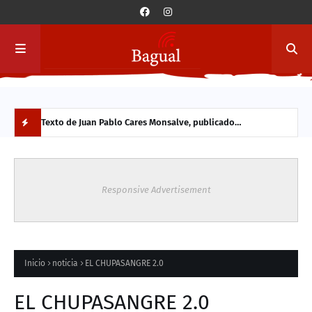
a y
Texto de Juan Pablo Cares Monsalve, publicado
Conc
originalmente en 2013. Se comparte hoy por su vigencia en
Vald
N
el contexto actual.
part
O
Responsive Advertisement
V
E
D
Inicio
noticia
EL CHUPASANGRE 2.0
A
EL CHUPASANGRE 2.0