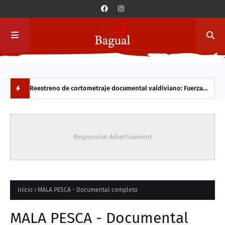
pública de
Reestreno de cortometraje documental valdiviano: Fuerza
Prim
iales por
Estudiantes!!!
vida
N
O
Responsive Advertisement
V
E
D
Inicio
MALA PESCA - Documental completo
A
MALA PESCA - Documental