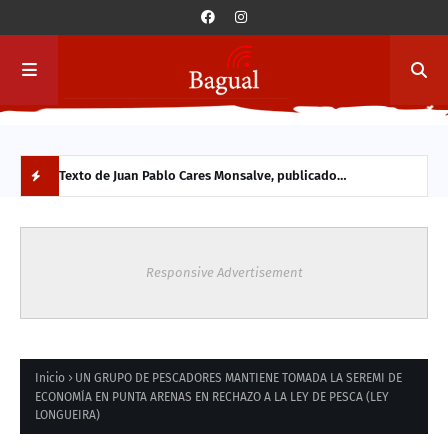
a y
Texto de Juan Pablo Cares Monsalve, publicado
Conc
originalmente en 2013. Se comparte hoy por su vigencia en
Vald
N
el contexto actual.
part
O
Responsive Advertisement
V
E
D
Inicio
UN GRUPO DE PESCADORES MANTIENE TOMADA LA SEREMI DE
ECONOMÍA EN PUNTA ARENAS EN RECHAZO A LA LEY DE PESCA (LEY
LONGUEIRA)
A