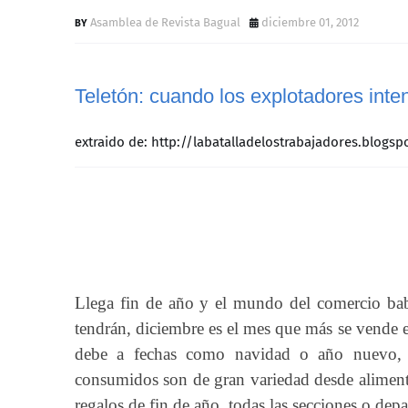
Asamblea de Revista Bagual
diciembre 01, 2012
Teletón: cuando los explotadores inten
extraido de: http://labatalladelostrabajadores.blogs
Llega fin de año y el mundo del comercio bab
tendrán, diciembre es el mes que más se vende e
debe a fechas como navidad o año nuevo, 
consumidos son de gran variedad desde aliment
regalos de fin de año, todas las secciones o dep