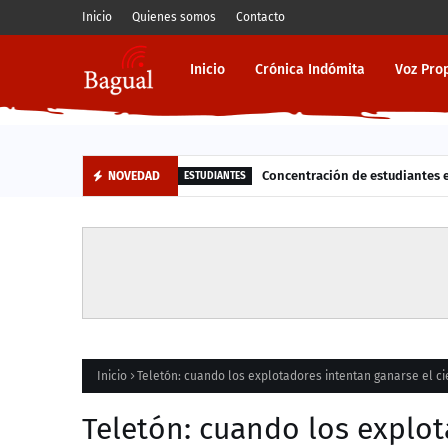
Inicio
Quienes somos
Contacto
Inicio
Crónica Indómita
Voz Pro
Concentración de estudiantes en
NOVEDAD
ESTUDIANTES
Inicio
Teletón: cuando los explotadores intentan ganarse el ci
Teletón: cuando los explot