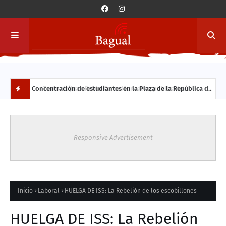
Concentración de estudiantes en la Plaza de la República de
Rees
encia en
Valdivia por medidas de retroceso en materias sociales por
Estu
N
parte del Ejecutivo
O
Responsive Advertisement
V
E
D
Inicio
Laboral
HUELGA DE ISS: La Rebelión de los escobillones
A
HUELGA DE ISS: La Rebelión