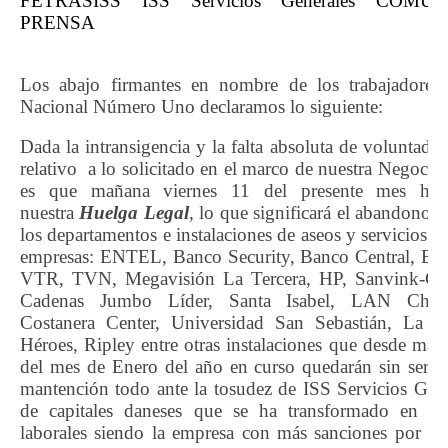
FETRASISS ISS Servicios Generales COM
PRENSA
Los abajo firmantes en nombre de los trabajadores 
Nacional Número Uno declaramos lo siguiente:
Dada la intransigencia y la falta absoluta de voluntad p
relativo a lo solicitado en el marco de nuestra Negocia
es que mañana viernes 11 del presente mes hare
nuestra
Huelga Legal
, lo que significará el abandono d
los departamentos e instalaciones de aseos y servicios de
empresas: ENTEL, Banco Security, Banco Central, Ban
VTR, TVN, Megavisión La Tercera, HP, Sanvink-Chil
Cadenas Jumbo Líder, Santa Isabel, LAN Chil
Costanera Center, Universidad San Sebastián, La Po
Héroes, Ripley entre otras instalaciones que desde mañ
del mes de Enero del año en curso quedarán sin servi
mantención todo ante la tosudez de ISS Servicios Gen
de capitales daneses que se ha transformado en lí
laborales siendo la empresa con más sanciones por i