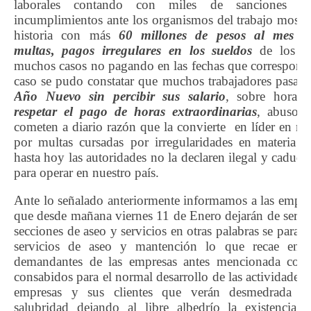
laborales contando con miles de sanciones y
incumplimientos ante los organismos del trabajo mostra
historia con más
60 millones de pesos al mes 
multas
,
pagos irregulares en los sueldos
de los tr
muchos casos no pagando en las fechas que corresponde
caso se pudo constatar que muchos trabajadores pasaro
Año Nuevo sin percibir sus salario
, sobre horas 
respetar el pago de horas extraordinarias
, abusos 
cometen a diario razón que la convierte en líder en ma
por multas cursadas por irregularidades en materia l
hasta hoy las autoridades no la declaren ilegal y caduq
para operar en nuestro país.
Ante lo señalado anteriormente informamos a las empr
que desde mañana viernes 11 de Enero dejarán de ser at
secciones de aseo y servicios en otras palabras se parali
servicios de aseo y mantención lo que recae en l
demandantes de las empresas antes mencionada con l
consabidos para el normal desarrollo de las actividades d
empresas y sus clientes que verán desmedrada la
salubridad dejando al libre albedrío la existencia 