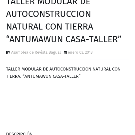
TALLER MODULAR DE
D
AUTOCONSTRUCCION
NATURAL CON TIERRA
“ANTUMAWUN CASA-TALLER”
Asamblea de Revista Bagual
enero 03, 2013
TALLER MODULAR DE AUTOCONSTRUCCION NATURAL CON
TIERRA. “ANTUMAWUN CASA-TALLER”
DESCRIPCIÓN