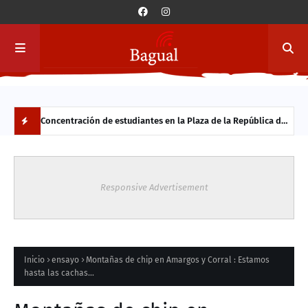
Concentración de estudiantes en la Plaza de la República de
Rees
encia en
Valdivia por medidas de retroceso en materias sociales por
Estu
N
parte del Ejecutivo
O
Responsive Advertisement
V
E
D
Inicio
ensayo
Montañas de chip en Amargos y Corral : Estamos
hasta las cachas…
A